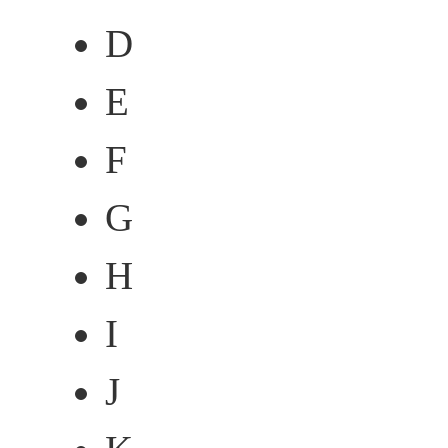
D
E
F
G
H
I
J