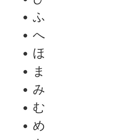
ふ
へ
ほ
ま
み
む
め