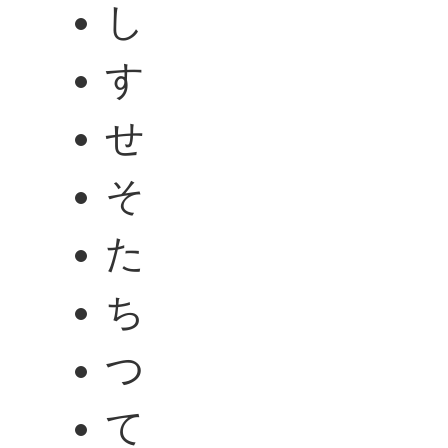
し
す
せ
そ
た
ち
つ
て