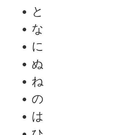
と
な
に
ぬ
ね
の
は
ひ