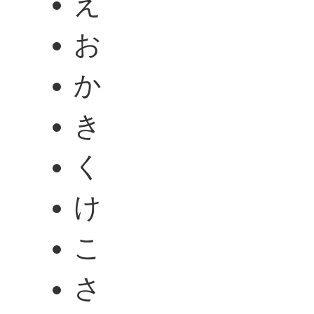
え
お
か
き
く
け
こ
さ