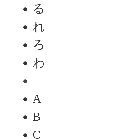
る
れ
ろ
わ
A
B
C