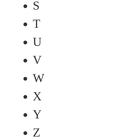
S
T
U
V
W
X
Y
Z