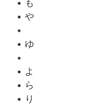
も
や
ゆ
よ
ら
り