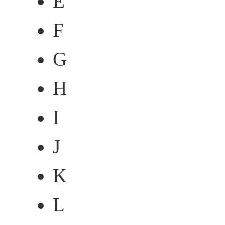
E
F
G
H
I
J
K
L