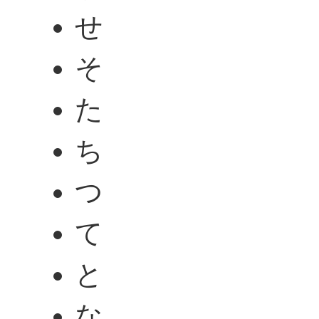
せ
そ
た
ち
つ
て
と
な