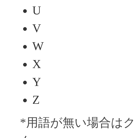
U
V
W
X
Y
Z
*用語が無い場合は