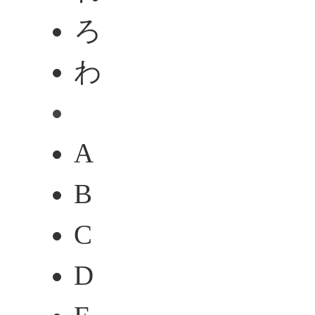
ろ
わ
A
B
C
D