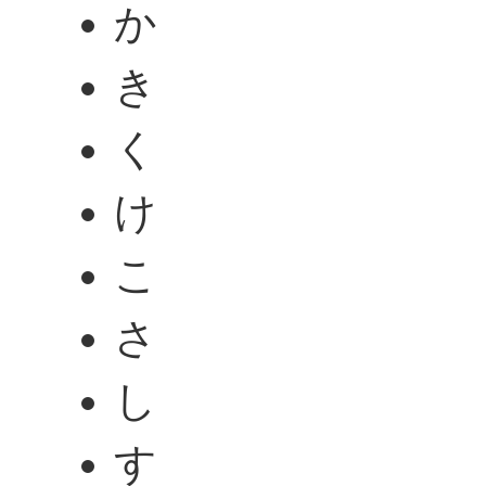
か
き
く
け
こ
さ
し
す