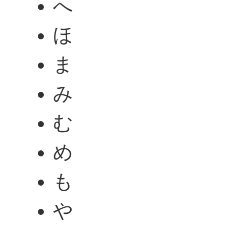
へ
ほ
ま
み
む
め
も
や