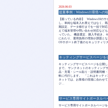
2026.06.03
提案事例：Windows11環境へ
【困っている内容】 Windows10の
し、単純な端末入れ替えではなく、既
期設定、データ移行までを一括で対応
えて端末管理や問い合わせ対応なども
っていた。 機器選定、購入手続き、
にわたり、運用負荷の増加が課題となっ
OSサポート終了後のセキュリティリ
キッティングサービスページを
キッティングサービスページを公開し
まで。 サンクネットのキッティング
品・充電・シール貼り・説明書同梱・
軟に代行します。 「これはキッティ
ネットでは、お客様の現場に合わせて
ジ…
サービス専用サイトポータルペ
サービス専用サイトポータルページを