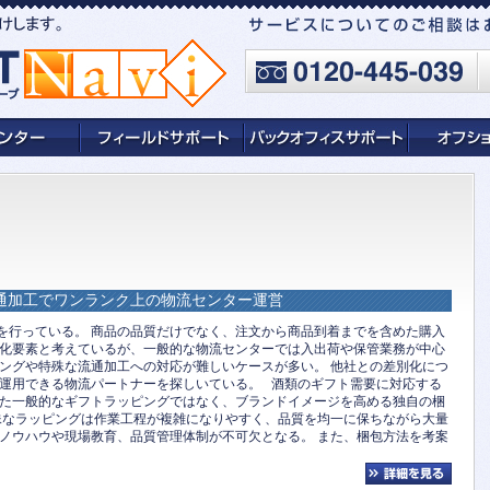
通加工でワンランク上の物流センター運営
を行っている。 商品の品質だけでなく、注文から商品到着までを含めた購入
化要素と考えているが、一般的な物流センターでは入出荷や保管業務が中心
ングや特殊な流通加工への対応が難しいケースが多い。 他社との差別化につ
運用できる物流パートナーを探しいている。 酒類のギフト需要に対応する
た一般的なギフトラッピングではなく、ブランドイメージを高める独自の梱
殊なラッピングは作業工程が複雑になりやすく、品質を均一に保ちながら大量
ノウハウや現場教育、品質管理体制が不可欠となる。 また、梱包方法を考案