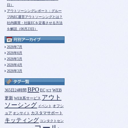
日）
アウトソーシングレポート：グルー
プ内EC運営アウトソーシングとは？
社内購買・社販ECを定着させる方法
を解説（06月23日）
2026年7月
2026年6月
2026年5月
2026年4月
2026年3月
BPO
365日24時間
EC
WEB
ICT
アウト
更新
WEB系サービス
ソーシング
オフシ
イベント
カスタマサポート
ョア
オンサイト
キッティング
コンタクトセン
コール