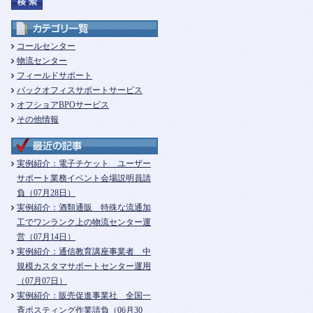
コールセンター
物流センター
フィールドサポート
バックオフィスサポートサービス
オフショアBPOサービス
その他情報
実例紹介：電子チケット ユーザー
サポート業務イベント会場説明員請
負（07月28日）
実例紹介：酒類通販 特殊な流通加
工でワンランク上の物流センター運
営（07月14日）
実例紹介：通信教育講座事業者 中
規模カスタマサポートセンター運用
（07月07日）
実例紹介：販売促進事業社 全国一
斉ポスティング作業請負（06月30