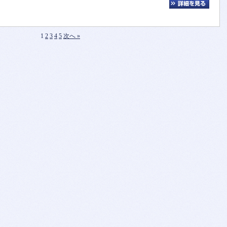
1
2
3
4
5
次へ »