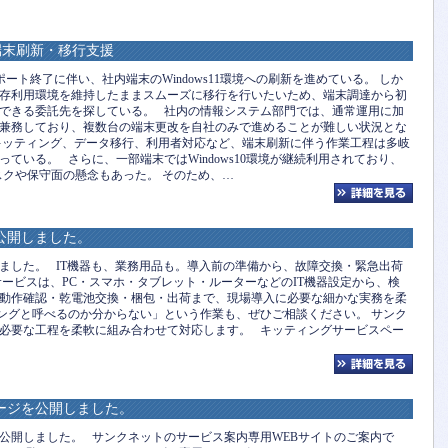
の端末刷新・移行支援
サポート終了に伴い、社内端末のWindows11環境への刷新を進めている。 しか
存利用環境を維持したままスムーズに移行を行いたいため、端末調達から初
できる委託先を探している。 社内の情報システム部門では、通常運用に加
兼務しており、複数台の端末更改を自社のみで進めることが難しい状況とな
キッティング、データ移行、利用者対応など、端末刷新に伴う作業工程は多岐
ている。 さらに、一部端末ではWindows10環境が継続利用されており、
スクや保守面の懸念もあった。 そのため、…
公開しました。
ました。 IT機器も、業務用品も。導入前の準備から、故障交換・緊急出荷
サービスは、PC・スマホ・タブレット・ルーターなどのIT機器設定から、検
動作確認・乾電池交換・梱包・出荷まで、現場導入に必要な細かな実務を柔
ングと呼べるのか分からない」という作業も、ぜひご相談ください。 サンク
必要な工程を柔軟に組み合わせて対応します。 キッティングサービスペー
ージを公開しました。
公開しました。 サンクネットのサービス案内専用WEBサイトのご案内で