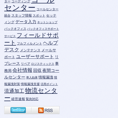
ター
コーディング
センター
コールセンター
スタッフ情報
セッテ
統合
スポット
データ入力
ィング
ネットショップ
バックオフィス
バックオフィスサポート
フィールドサポ
サービス
ート
ヘルプ
フルフィルメント
デスク
メールサ
メンテナンス
ユーザーサポート
ポート
リ
プレース
事
リペア
ロジスティックス
会社情報
回収
夜間コー
務局
ルセンター
情報漏洩
情
導入効果
報漏洩対策
情報漏洩支援
活用ポイント
物流センタ
流通加工
ー
経営速報
緊急対応