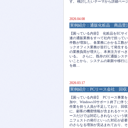
す。 検討したいテーマから詳細ペー
2026.04.08
実例紹介：通販化粧品 商品受
【困っている内容】 化粧品をECサ
連の通販業務をすべて社内で担ってい
件数が増加し、各業務にかかる工数が
ックオフィス業務が並行して発生する
の業務負荷が増大し、本来注力すべき
いる。 さらに、既存のEC通販シス
いことから、システムの刷新や移行に
を維…
2026.03.17
実例紹介：PCリース会社 回
【困っている内容】 PCリース事業
加や、Windows10サポート終了
作業を担う人員が不足しており、回収
に、顧客の機密情報が含まれるケース
ースだけでは対応しきれないという状
ニフェストの発行といった対応が必要
のさらなる増加が見込まれており、そ