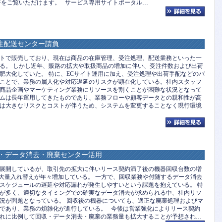
ジをご覧いただけます。 サービス専用サイトポータル…
注配送センター請負
イトで販売しており、現在は商品の在庫管理、受注処理、配送業務といった一
る。 しかし近年、販路の拡大や取扱商品の増加に伴い、受注件数および出荷
肥大化していた。 特に、ECサイト運用に加え、受注処理や出荷手配などのバ
ことで、業務の属人化や対応遅延のリスクが顕在化している。社内スタッフ
商品企画やマーケティング業務にリソースを割くことが困難な状況となって
テムは長年運用してきたものであり、業務フローや顧客データとの親和性が高
は大きなリスクとコストが伴うため、システムを変更することなく現行環境
収・データ消去・廃棄センター活用
を展開しているが、取引先の拡大に伴いリース契約満了後の機器回収台数の増
に伴う大量入れ替えが年々増加している。 一方で、回収業務や付随するデータ消去
スケジュールの遅延や対応漏れが発生しやすいという課題を抱えている。 特
が多く、適切なタイミングでの確実なデータ消去が求められる中、社内リソ
況が問題となっている。 回収後の機器についても、適正な廃棄処理およびマ
であり、業務の煩雑化が進行している。 今後は営業強化によりリース契約
れに比例して回収・データ消去・廃棄の業務量も拡大することが予想され…