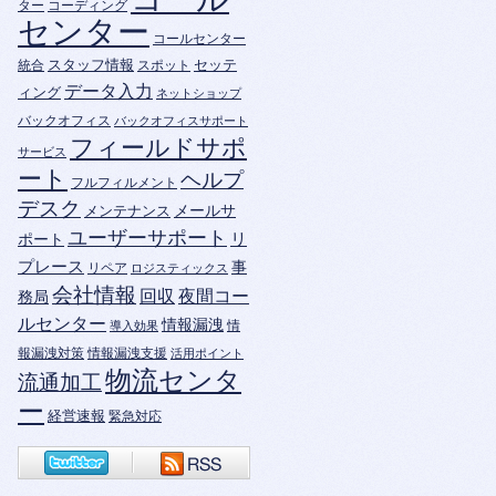
ター
コーディング
センター
コールセンター
スタッフ情報
セッテ
統合
スポット
データ入力
ィング
ネットショップ
バックオフィス
バックオフィスサポート
フィールドサポ
サービス
ート
ヘルプ
フルフィルメント
デスク
メールサ
メンテナンス
ユーザーサポート
ポート
リ
プレース
事
リペア
ロジスティックス
会社情報
回収
夜間コー
務局
ルセンター
情報漏洩
情
導入効果
報漏洩対策
情報漏洩支援
活用ポイント
物流センタ
流通加工
ー
経営速報
緊急対応