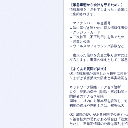
【緊急事態から会社を守るために】
情報漏洩を「させてしまった」企業に
に集約されます。
・マイナンバー・年金番号
→法に基づき速やかに個人情報保護委
・クレジットカード
→二次被害（不正利用）を防ぐため、
・調査と公表
→ウイルスやフィッシング詐欺など、
一度失った信頼を完全に取り戻すには
左右します。事前の備えとして、緊急
【よくある質問 (Q&A)】
Q1. 情報漏洩が発覚したら最初に何
A.まずは被害拡大の防止と事実確認
ネットワーク隔離・アクセス遮断
ログ・証拠の保全（削除・再起動禁止
関係者のアクセス制限
同時に、社内に対策本部を設置し、対
初動の遅れや判断ミスは、被害拡大・
Q2. 漏洩の疑いがある段階で公表す
A.被害拡大の恐れがある場合は「注
ただし、不確定情報の公表は混乱を招