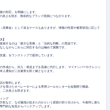
後の対応」を明確にします。
での炎上を招き、致命的なブランド毀損につながります。
（見舞金）として送るケースもありますが、情報の性質や被害状況に応じて
ス】
直面するのは「膨大な実務」と「法的な判断」の荒波です。
なしながらこれらに対応するのは極めて困難です。
支援」をワンストップで提供しています。
の作成から、封入・発送までを迅速に代行します。 マイナンバーやクレジッ
本人通知が二次被害を防ぐ鍵となります。
話が殺到します。
グを受けたオペレーターによる専用コールセンターを短期間で構築。
、二次炎上を防ぎます。
ィング
詐欺など、なぜ漏洩が起きたのかという原因の切り分けから、今後同じ過ち
専門的な知見からバックアップします。