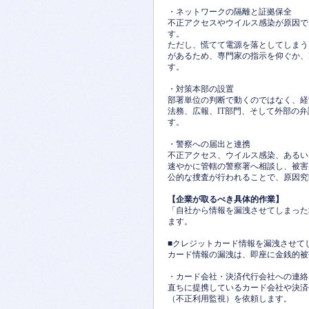
・ネットワークの隔離と証拠保全
不正アクセスやウイルス感染が原因で
す。
ただし、慌てて電源を落としてしまう
があるため、専門家の指示を仰ぐか、L
す。
・対策本部の設置
部署単位の判断で動くのではなく、経
法務、広報、IT部門、そして外部の
す。
・警察への届出と連携
不正アクセス、ウイルス感染、あるい
速やかに管轄の警察署へ相談し、被害
公的な捜査が行われることで、原因究
【企業が取るべき具体的作業】
「自社から情報を漏洩させてしまった
ます。
■クレジットカード情報を漏洩させて
カード情報の漏洩は、即座に金銭的被
・カード会社・決済代行会社への連絡
直ちに提携しているカード会社や決済
（不正利用監視）を依頼します。