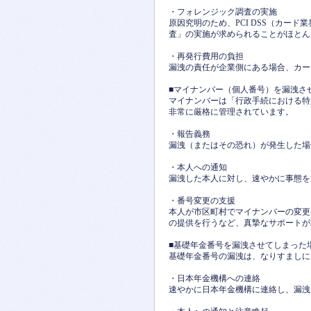
・フォレンジック調査の実施
原因究明のため、PCI DSS（カー
査」の実施が求められることがほとん
・再発行費用の負担
漏洩の責任が企業側にある場合、カー
■マイナンバー（個人番号）を漏洩さ
マイナンバーは「行政手続における特
非常に厳格に管理されています。
・報告義務
漏洩（またはその恐れ）が発生した場
・本人への通知
漏洩した本人に対し、速やかに事態を
・番号変更の支援
本人が市区町村でマイナンバーの変更
の提供を行うなど、真摯なサポートが
■基礎年金番号を漏洩させてしまった
基礎年金番号の漏洩は、なりすましに
・日本年金機構への連絡
速やかに日本年金機構に連絡し、漏洩