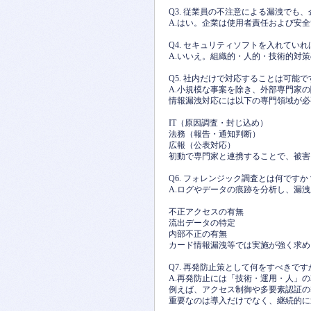
Q3. 従業員の不注意による漏洩でも
A.はい。企業は使用者責任および安
Q4. セキュリティソフトを入れてい
A.いいえ。組織的・人的・技術的対
Q5. 社内だけで対応することは可能で
A.小規模な事案を除き、外部専門家
情報漏洩対応には以下の専門領域が必
IT（原因調査・封じ込め）
法務（報告・通知判断）
広報（公表対応）
初動で専門家と連携することで、被害
Q6. フォレンジック調査とは何ですか
A.ログやデータの痕跡を分析し、漏
不正アクセスの有無
流出データの特定
内部不正の有無
カード情報漏洩等では実施が強く求め
Q7. 再発防止策として何をすべきです
A.再発防止には「技術・運用・人」の
例えば、アクセス制御や多要素認証の
重要なのは導入だけでなく、継続的に