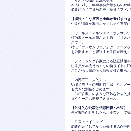
・本人への通知と注意喚起
本人に対し、年金事務所等からの連絡
必要に応じて番号変更手続きのアドバ
【漏洩の主な原因と企業が警戒すべき
企業が情報を漏洩させてしまう背景に
・ウイルス・マルウェア・ランサムウ
標的型メール攻撃などを通じて社内ネ
スです。
特に「ランサムウェア」は、データを
を公開する」と脅迫する手口が増えて
・フィッシング詐欺による認証情報の
従業員が本物そっくりの偽サイトにI
ここから大量の個人情報が抜き取られ
・内部不正・人的ミス
USBメモリへの無断持ち出しや、メ
も大きな割合を占めます。
「〇〇詐欺」のような巧妙な社会的技
まうケースも無視できません。
【対外的な公表と信頼回復への道】
事実関係が判明したら、企業として誠
・公表のタイミング
調査が完了してから公表するのが理想