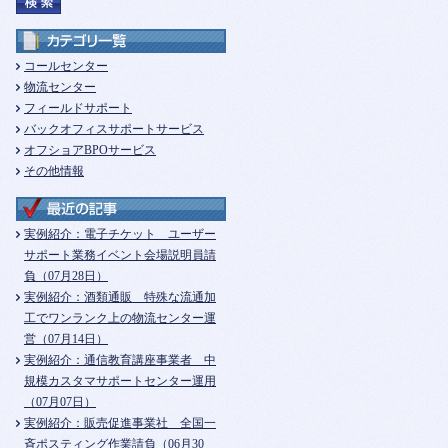
コールセンター
物流センター
フィールドサポート
バックオフィスサポートサービス
オフショアBPOサービス
その他情報
実例紹介：電子チケット ユーザー
サポート業務イベント会場説明員請
負（07月28日）
実例紹介：酒類通販 特殊な流通加
工でワンランク上の物流センター運
営（07月14日）
実例紹介：通信教育講座事業者 中
規模カスタマサポートセンター運用
（07月07日）
実例紹介：販売促進事業社 全国一
斉ポスティング作業請負（06月30