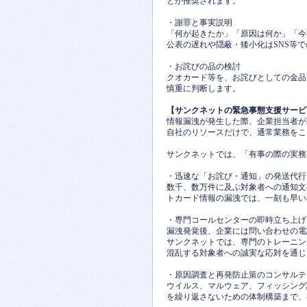
とが推奨されます。
・謝罪と事実説明
「何が起きたか」「原因は何か」「今
公表の遅れや隠蔽・矮小化はSNS等
・お詫びの品の検討
クオカード等を、お詫びとしての金品
慎重に判断します。
【サンクネットの緊急事態支援サービ
情報漏洩が発生した際、企業担当者が
自社のリソースだけで、通常業務をこ
サンクネットでは、「有事の際の実務
・迅速な「お詫び・通知」の発送代行
数千、数万件に及ぶ対象者への通知文
トカード情報の漏洩では、一刻も早い
・専門コールセンターの即時立ち上げ
漏洩発覚後、企業には問い合わせの電
サンクネットでは、専門のトレーニン
混乱する対象者への誠実な応対を通じ
・原因調査と再発防止策のコンサルテ
ウイルス、マルウェア、フィッシング
を繰り返さないための体制構築まで、