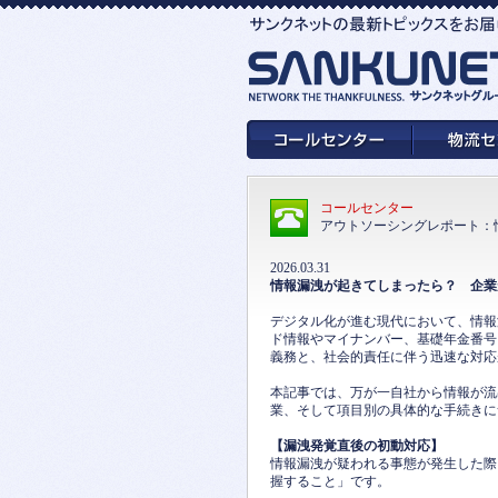
コールセンター
アウトソーシングレポート：
2026.03.31
情報漏洩が起きてしまったら？ 企業
デジタル化が進む現代において、情報
ド情報やマイナンバー、基礎年金番号
義務と、社会的責任に伴う迅速な対応
本記事では、万が一自社から情報が流
業、そして項目別の具体的な手続きに
【漏洩発覚直後の初動対応】
情報漏洩が疑われる事態が発生した際
握すること」です。