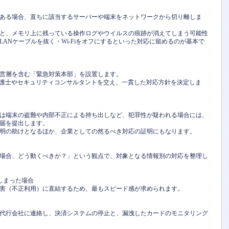
ある場合、直ちに該当するサーバーや端末をネットワークから切り離しま
と、メモリ上に残っている操作ログやウイルスの痕跡が消えてしまう可能性
ANケーブルを抜く・Wi-Fiをオフにするといった対応に留めるのが基本で
営層を含む「緊急対策本部」を設置します。
弁護士やセキュリティコンサルタントを交え、一貫した対応方針を決定しま
は端末の盗難や内部不正による持ち出しなど、犯罪性が疑われる場合には、
届を提出します。
明の助けとなるほか、企業としての然るべき対応の証明にもなります。
場合、どう動くべきか？」という観点で、対象となる情報別の対応を整理し
しまった場合
害（不正利用）に直結するため、最もスピード感が求められます。
代行会社に連絡し、決済システムの停止と、漏洩したカードのモニタリング