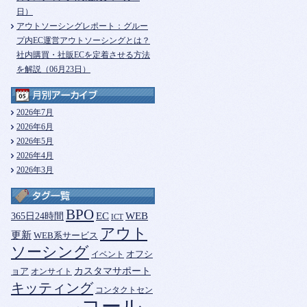
日）
アウトソーシングレポート：グルー
プ内EC運営アウトソーシングとは？
社内購買・社販ECを定着させる方法
を解説（06月23日）
2026年7月
2026年6月
2026年5月
2026年4月
2026年3月
BPO
365日24時間
EC
WEB
ICT
アウト
更新
WEB系サービス
ソーシング
オフシ
イベント
カスタマサポート
ョア
オンサイト
キッティング
コンタクトセン
コール